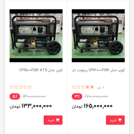
کوپر مدل CP13000FSW ریموت دار
کوپر مدل CP9500FSW ATS
2 نفر
140,000,000
170,000,000
5٪
3٪
133,000,000
165,000,000
تومان
تومان
خرید
خرید