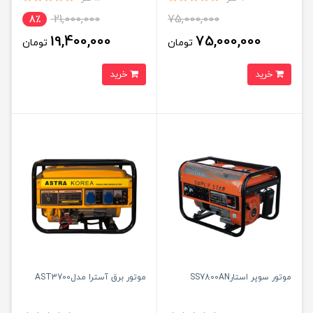
21,000,000
75,000,000
8٪
19,400,000
75,000,000
تومان
تومان
خرید
خرید
موتور سوپر استارSS7800AN
موتور برق آسترا مدلAST3700