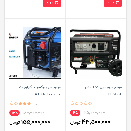
خرید
خرید
موتور برق کوپر ۲/۸ مدل
موتور برق ترکسر ۱۰ کیلووات
CP2500F
ریموت دار با ATS
1 نفر
180,000,000
45,000,000
14٪
4٪
155,000,000
43,500,000
تومان
تومان