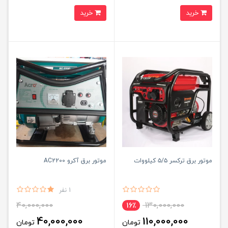
خرید
خرید
موتور برق ترکسر ۵/۵ کیلووات
موتور برق آکرو AC2200
1 نفر
40,000,000
130,000,000
16٪
40,000,000
110,000,000
تومان
تومان