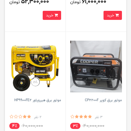
52,300,000
61,000,000
تومان
تومان
خرید
خرید
موتور برق کوپر CP2200F
موتور برق هیروپاور HP9900FE2
3 نفر
2 نفر
60,000,000
40,000,000
4٪
3٪