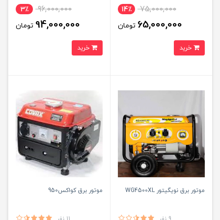
96,000,000
75,000,000
3٪
14٪
94,000,000
65,000,000
تومان
تومان
خرید
خرید
موتور برق نویگیتور WG4500XL
موتور برق کواکس950
9 نفر
11 نفر