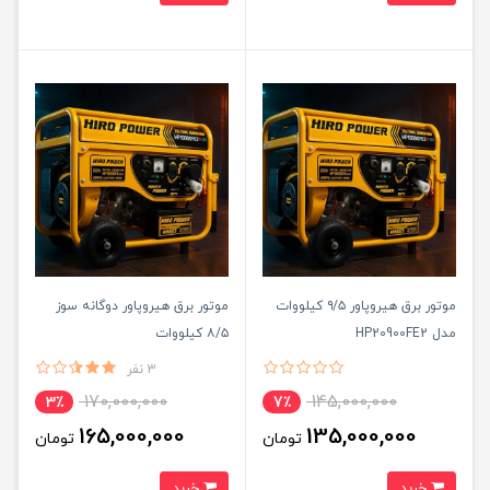
موتور برق هیروپاور ۹/۵ کیلووات
موتور برق هیروپاور دوگانه سوز
مدل HP20900FE2
۸/۵ کیلووات
3 نفر
170,000,000
145,000,000
3٪
7٪
165,000,000
135,000,000
تومان
تومان
خرید
خرید