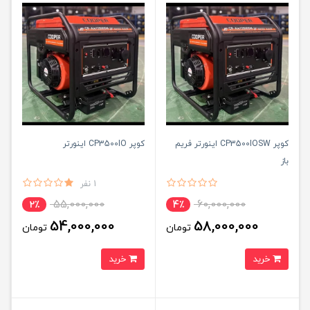
کوپر CP3500IOSW اینورتر فریم
کوپر CP3500IO اینورتر
باز
1 نفر
55,000,000
60,000,000
2٪
4٪
54,000,000
58,000,000
تومان
تومان
خرید
خرید