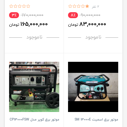
2 نفر
170,000,000
90,000,000
3٪
8٪
165,000,000
83,000,000
تومان
تومان
ناموجود
ناموجود
موتور برق اسمیت SM 13000E
موتور برق کوپر مدل CP13000FSW