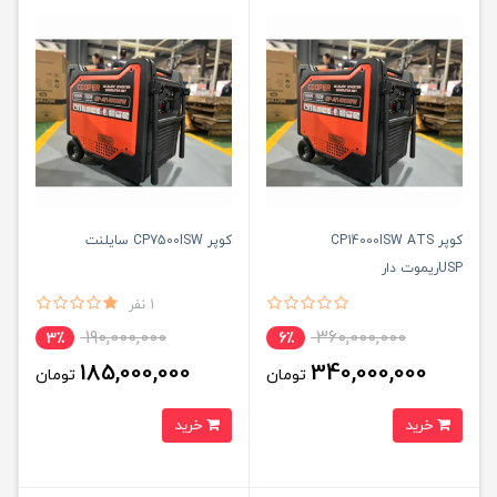
کوپر CP14000ISW ATS
کوپر CP7500ISW سایلنت
USPریموت دار
1 نفر
190,000,000
360,000,000
3٪
6٪
185,000,000
340,000,000
تومان
تومان
خرید
خرید