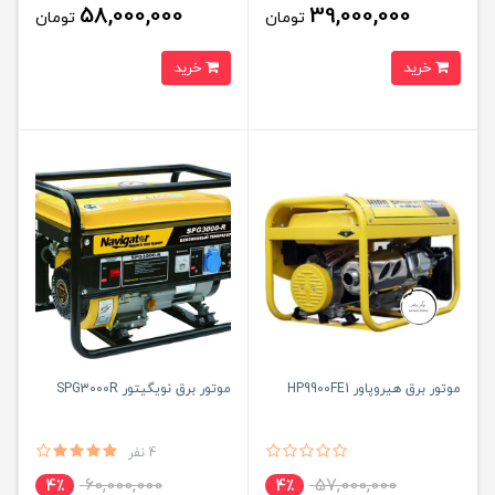
58,000,000
39,000,000
تومان
تومان
خرید
خرید
موتور برق هیروپاور HP9900FE1
موتور برق نویگیتور SPG3000R
4 نفر
60,000,000
57,000,000
4٪
4٪