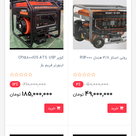
رونی استار ۳/۸ هندل RS4000
کوپر CP15800IOS ATS. USP
اینورتر فریم باز
210,000,000
50,000,000
12٪
2٪
185,000,000
49,000,000
تومان
تومان
خرید
خرید