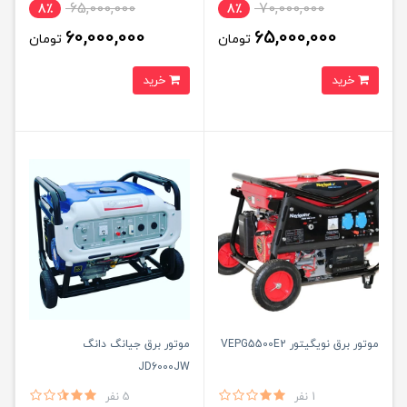
65,000,000
70,000,000
8٪
8٪
60,000,000
65,000,000
تومان
تومان
خرید
خرید
موتور برق نویگیتور VEPG5500E2
موتور برق جیانگ دانگ
JD6000JW
1 نفر
5 نفر