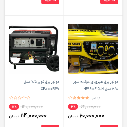
موتور برق هیروپاور دوگانه سوز
موتور برق کوپر ۷/۵ مدل
۳/۸ مدل HP9900F1GLN
CP8000FSW
18 نفر
120,000,000
62,000,000
5٪
4٪
114,000,000
60,000,000
تومان
تومان