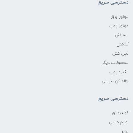
دسترسی سریع
موتور برق
موتور پمپ
سمپاش
کفکش
لجن کش
محصولات دیگر
الکترو پمپ
چاله کن بنزینی
دسترسی سریع
کولتیواتور
لوازم جانبی
پوتر