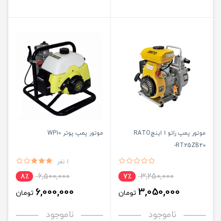
موتور پمپ راتو 1 اینچRATO
موتور پمپ پوتر WP10
RT25ZB20-
1 نفر
6,500,000
3,250,000
8٪
7٪
6,000,000
3,050,000
تومان
تومان
ناموجود
ناموجود