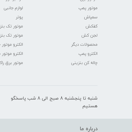
موتور پمپ
لوازم جانبی
سمپاش
پوتر
کفکش
موتور تک بنز
لجن کش
موتور تک بنز
محصولات دیگر
الکترو موتور 
الکترو پمپ
الکترو موتور 
چاله کن بنزینی
موتور برق راک
شنبه تا پنجشنبه 8 صبح الی 8 شب پاسخگو
هستیم
درباره ما