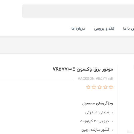
 با ما
نقد و بررسی
درباره ما
موتور برق وکسون VK57700E
VACKSON VK57700E
ویژگی‌های محصول
هندلی: استارتی
خروجی: 3 کیلووات
کشور سازنده: چین