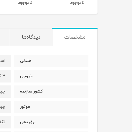
اموجود
ناموجود
ناموجود
مشخصات
دیدگاه‌ها
است
هندلی
3 کیلووات
خروجی
چی
کشور سازنده
چها
موتور
تکف
برق دهی