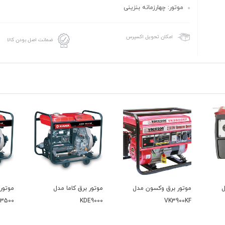
موتور: چهارزمانه بنزینی
امکان تحویل اکسپرس
ضمانت اصل بودن کالا
دل
موتور برق کاما مدل
موتور برق کاما مدل
موت
0V2
KDE3500
KDE9000