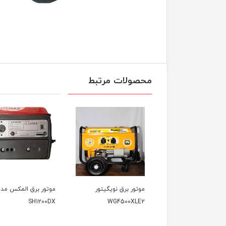
محصولات مرتبط
وتور برق نویگیتور
موتور برق المکس مدل
موتور برق وکسون م
VK3900KF
SH1200DX
WG4500XLE