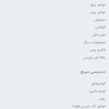
موتور برق
موتور پمپ
سمپاش
کفکش
لجن کش
محصولات دیگر
الکترو پمپ
چاله کن بنزینی
دسترسی سریع
کولتیواتور
لوازم جانبی
پوتر
موتور تک بنزینی هوندا