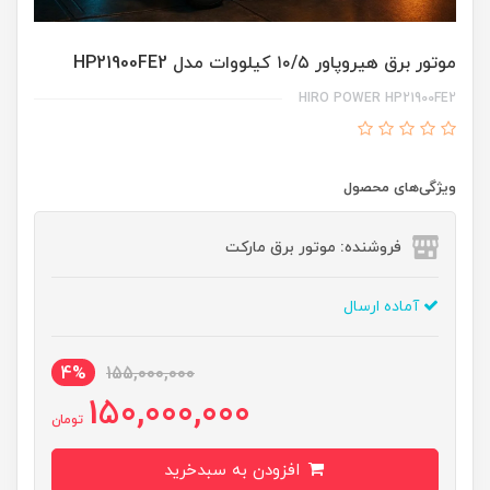
موتور برق هیروپاور ۱۰/۵ کیلووات مدل HP21900FE2
HIRO POWER HP21900FE2
ویژگی‌های محصول
فروشنده: موتور برق مارکت
آماده ارسال
4%
155,000,000
150,000,000
تومان
افزودن به سبدخرید