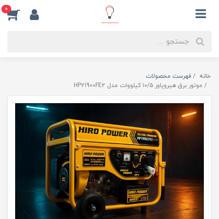
0
خانه
فهرست محصولات
موتور برق هیروپاور ۱۰/۵ کیلووات مدل HP21900FE2