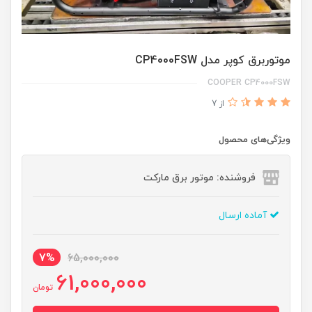
موتوربرق کوپر مدل CP4000FSW
COOPER CP4000FSW
از 7
ویژگی‌های محصول
فروشنده: موتور برق مارکت
آماده ارسال
7%
65,000,000
61,000,000
تومان