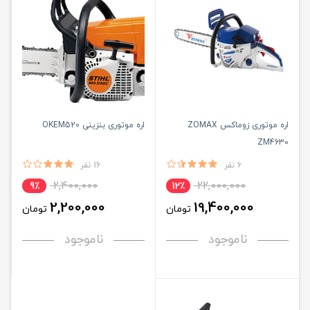
اره موتوری زوماکس ZOMAX
اره موتوری بنزینی OKEM520
ZM4630
6 نفر
16 نفر
2,400,000
22,000,000
9٪
12٪
2,200,000
19,400,000
تومان
تومان
ناموجود
ناموجود