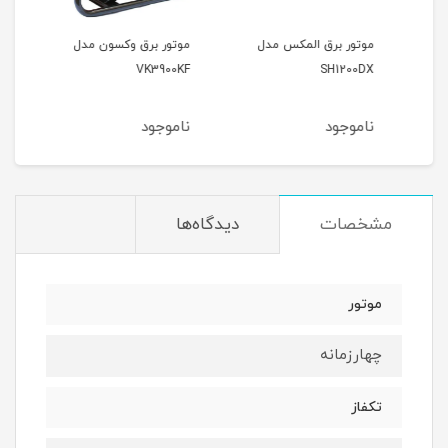
موتور برق المکس مدل
موتور برق وکسون مدل
موتو
9000
VK3900KF
SH1200DX
ناموجود
ناموجود
نام
مشخصات
دیدگاه‌ها
موتور
چهارزمانه
تکفاز