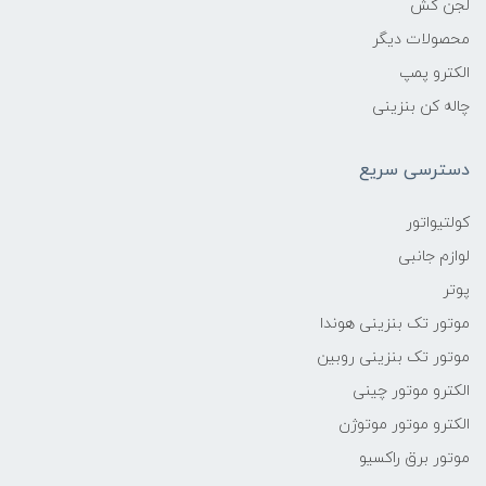
لجن کش
محصولات دیگر
الکترو پمپ
چاله کن بنزینی
دسترسی سریع
کولتیواتور
لوازم جانبی
پوتر
موتور تک بنزینی هوندا
موتور تک بنزینی روبین
الکترو موتور چینی
الکترو موتور موتوژن
موتور برق راکسیو