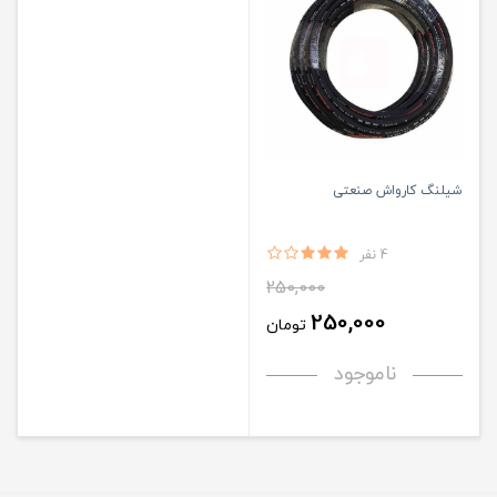
شیلنگ کارواش صنعتی
4 نفر
250,000
250,000
تومان
ناموجود