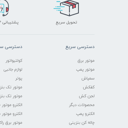
تحویل سریع
پشتیبانی ۲۴ ساعته
دسترسی سریع
دسترسی سر
موتور برق
کولتیواتور
موتور پمپ
لوازم جانبی
سمپاش
پوتر
کفکش
موتور تک بنز
لجن کش
موتور تک بنز
محصولات دیگر
الکترو موتور 
الکترو پمپ
الکترو موتور 
چاله کن بنزینی
موتور برق راک