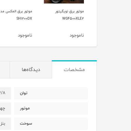
ور برق نویگیتور
موتور برق المکس مدل
موتور برق وکسون مد
VK3900KF
SH1200DX
WG4500X
وجود
ناموجود
ناموجود
مشخصات
دیدگاه‌ها
۲/۸ کیلوو
توان
چها
موتور
بنز
سوخت