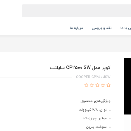
 با ما
نقد و بررسی
درباره ما
کوپر مدل CP2500ISW سایلنت
COOPER CP2500ISW
ویژگی‌های محصول
توان: ۲/۸ کیلووات
موتور: چهارزمانه
سوخت: بنزین