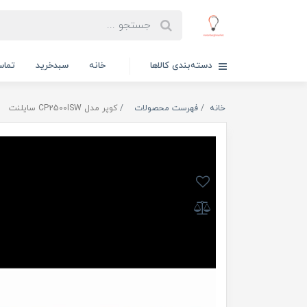
دسته‌بندی کالاها
خانه
سبدخرید
تماس
خانه
فهرست محصولات
کوپر مدل CP2500ISW سایلنت