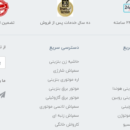
ده سال خدمات پس از فروش
تضمین اص
یع
دسترسی سریع
از 
حاشیه زن بنزینی
سمپاش شارژی
اره موتوری بنزینی
ما ر
ینی هوندا
موتور برق بنزینی
ینی روبین
موتور برق گازوئیلی
چینی
سمپاش لانسی موتوری
موتوژن
سمپاش زنبه ای
سیو
کارواش خانگی