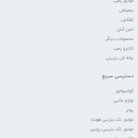
موتور پمپ
سمپاش
کفکش
لجن کش
محصولات دیگر
الکترو پمپ
چاله کن بنزینی
دسترسی سریع
کولتیواتور
لوازم جانبی
پوتر
موتور تک بنزینی هوندا
موتور تک بنزینی روبین