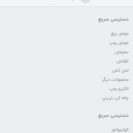
دسترسی سریع
موتور برق
موتور پمپ
سمپاش
کفکش
لجن کش
محصولات دیگر
الکترو پمپ
چاله کن بنزینی
دسترسی سریع
کولتیواتور