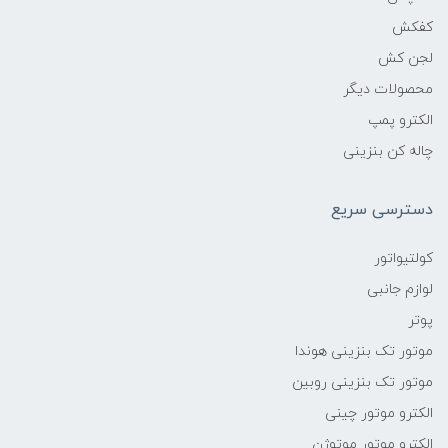
کفکش
لجن کش
محصولات دیگر
الکترو پمپ
چاله کن بنزینی
دسترسی سریع
کولتیواتور
لوازم جانبی
پوتر
موتور تک بنزینی هوندا
موتور تک بنزینی روبین
الکترو موتور چینی
الکترو موتور موتوژن