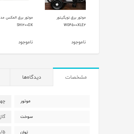
ور برق نویگیتور
موتور برق المکس مدل
موتور برق وکسون مد
VK3900KF
SH1200DX
WG4500XL
وجود
ناموجود
ناموجود
مشخصات
دیدگاه‌ها
چها
موتور
گاز
سوخت
۸/۵ کیلو
توان