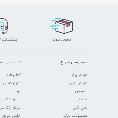
تحویل سریع
پشتیبانی ۲۴ ساعته
دسترسی سریع
دسترسی سر
موتور برق
کولتیواتور
موتور پمپ
لوازم جانبی
سمپاش
پوتر
کفکش
موتور تک بنز
لجن کش
موتور تک بنز
محصولات دیگر
الکترو موتور 