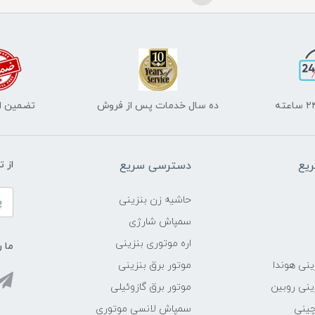
ده سال خدمات پس از فروش
تضمین اص
یع
دسترسی سریع
از 
حاشیه زن بنزینی
سمپاش شارژی
اره موتوری بنزینی
ما ر
ینی هوندا
موتور برق بنزینی
ینی روبین
موتور برق گازوئیلی
چینی
سمپاش لانسی موتوری