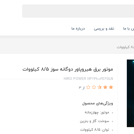
 با ما
نقد و بررسی
درباره ما
موتور برق هیروپاور دوگانه سوز ۸/۵ کیلووات
HIRO POWER HP19900FE2GLN
از 3
ویژگی‌های محصول
موتور: چهارزمانه
سوخت: گاز و بنزین
توان: ۸/۵ کیلووات