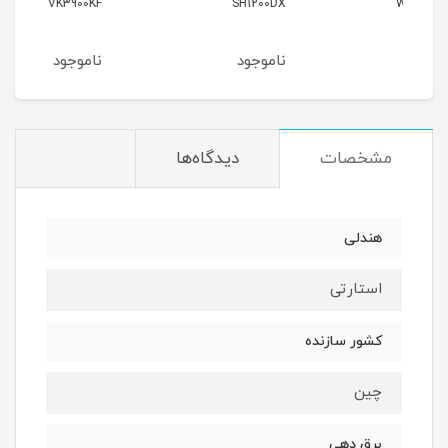
9000
VK3900KF
SH1200DX
ناموجود
ناموجود
نام
مشخصات
دیدگاه‌ها
هندلی
استارتی
کشور سازنده
چین
برق دهی