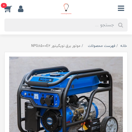
0
خانه
فهرست محصولات
موتور برق نویگیتور NPG8500E2