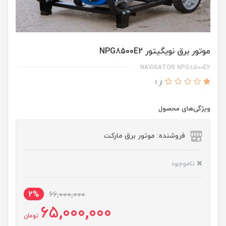
موتور برق نویگیتور NPG8500E2
NAVIGATOR NPG8500E2
از 1
ویژگی‌های محصول
فروشنده: موتور برق مارکت
ناموجود
2%
66,000,000
65,000,000
تومان