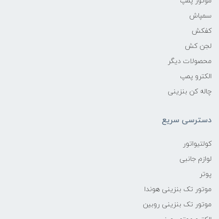
موتور پمپ
سمپاش
کفکش
لجن کش
محصولات دیگر
الکترو پمپ
چاله کن بنزینی
دسترسی سریع
کولتیواتور
لوازم جانبی
پوتر
موتور تک بنزینی هوندا
موتور تک بنزینی روبین