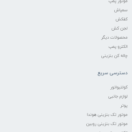
موتور پمپ
سمپاش
کفکش
لجن کش
محصولات دیگر
الکترو پمپ
چاله کن بنزینی
دسترسی سریع
کولتیواتور
لوازم جانبی
پوتر
موتور تک بنزینی هوندا
موتور تک بنزینی روبین