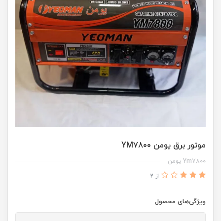
موتور برق یومن YM7800
Ym7800 یومن
از 2
ویژگی‌های محصول