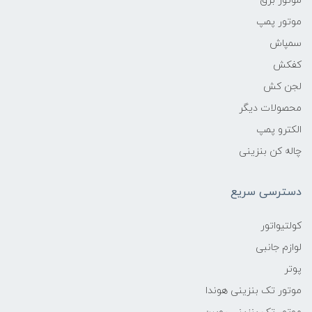
موتور برق
موتور پمپ
سمپاش
کفکش
لجن کش
محصولات دیگر
الکترو پمپ
چاله کن بنزینی
دسترسی سریع
کولتیواتور
لوازم جانبی
پوتر
موتور تک بنزینی هوندا