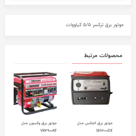
موتور برق ترکسر ۵/۵ کیلووات
محصولات مرتبط
موتور برق المکس مدل
موتور برق وکسون مدل
موتو
9000
VK3900KF
SH1200DX