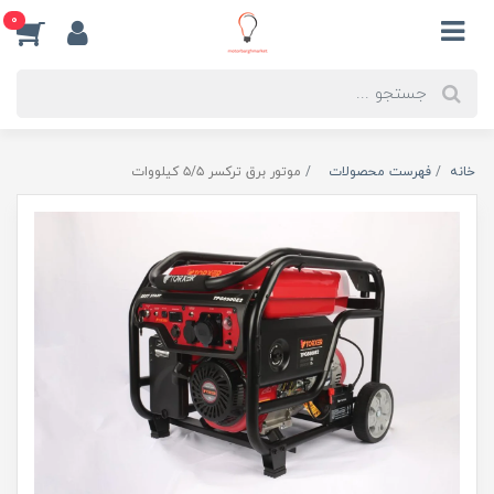
0
خانه
فهرست محصولات
موتور برق ترکسر ۵/۵ کیلووات