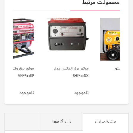
محصولات مرتبط
موتور برق المکس مدل
موتور برق وکسون مدل
موتو
9000
VK3900KF
SH1200DX
ناموجود
ناموجود
نام
مشخصات
دیدگاه‌ها