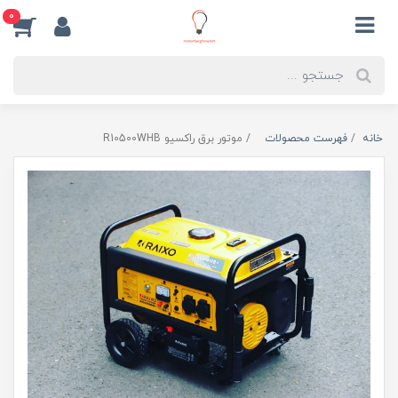
0
خانه
فهرست محصولات
موتور برق راکسیو R10500WHB