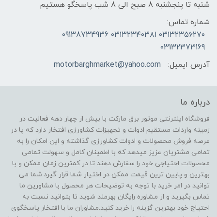
شنبه تا پنجشنبه 8 صبح الی 8 شب پاسخگو هستیم
شماره تماس:
۰۳۱۳۲۳۵۶۲۷۰ ۰۳۱۳۲۳۴۰۳۸۱ 09138734936
03132373169
آدرس ایمیل:
motorbarghmarket@yahoo.com
درباره ما
فروشگاه اینترنتی موتور برق مارکت با بیش از چهار دهه فعالیت در
زمینه واردات مستقیم ادوات و تجهیزات کشاورزی افتخار دارد که پا در
عرصه فروش محصولات و ادوات کشاورزی گذاشته و این امکان را به
تمامی مشتریان عزیز میدهد که با اطمینان کامل و سهولت تمامی
محصولات احتیاجی خود را سفارش دهند تا در کمترین زمان ممکن و با
بهترین و پایین ترین قیمت ممکن در اختیار شما قرار گیرد.شما می
توانید در امر خرید با توجه به توضیحات هر محصول با مشاورین ما
تماس بگیرید و از مشاوره رایگان بهرمند شوید تا بتوانید نسبت به
احتیاج خود بهترین گزینه را خرید کنید.مشاوران ما با افتخار پاسخگوی