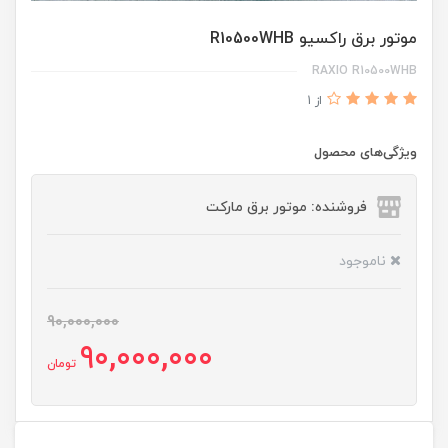
موتور برق راکسیو R10500WHB
RAXIO R10500WHB
از 1
ویژگی‌های محصول
فروشنده: موتور برق مارکت
ناموجود
90,000,000
90,000,000
تومان