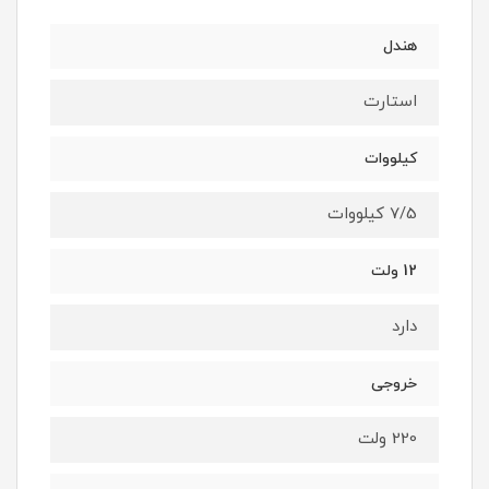
هندل
استارت
کیلووات
7/5 کیلووات
12 ولت
دارد
خروجی
220 ولت