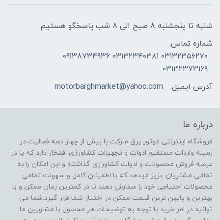
شنبه تا پنجشنبه 8 صبح الی 8 شب پاسخگو هستیم
شماره تماس:
۰۳۱۳۲۳۵۶۲۷۰ ۰۳۱۳۲۳۴۰۳۸۱ 09138734936
03132373169
آدرس ایمیل:
motorbarghmarket@yahoo.com
درباره ما
فروشگاه اینترنتی موتور برق مارکت با بیش از چهار دهه فعالیت در
زمینه واردات مستقیم ادوات و تجهیزات کشاورزی افتخار دارد که پا در
عرصه فروش محصولات و ادوات کشاورزی گذاشته و این امکان را به
تمامی مشتریان عزیز میدهد که با اطمینان کامل و سهولت تمامی
محصولات احتیاجی خود را سفارش دهند تا در کمترین زمان ممکن و با
بهترین و پایین ترین قیمت ممکن در اختیار شما قرار گیرد.شما می
توانید در امر خرید با توجه به توضیحات هر محصول با مشاورین ما