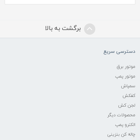
برگشت به بالا
دسترسی سریع
موتور برق
موتور پمپ
سمپاش
کفکش
لجن کش
محصولات دیگر
الکترو پمپ
چاله کن بنزینی