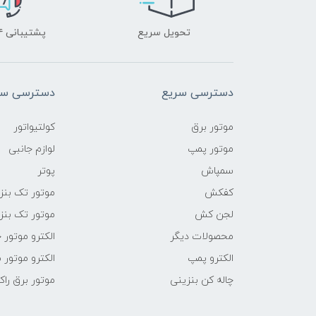
تحویل سریع
پشتیبانی ۲۴ ساعته
دسترسی سریع
دسترسی سر
موتور برق
کولتیواتور
موتور پمپ
لوازم جانبی
سمپاش
پوتر
کفکش
موتور تک بنز
لجن کش
موتور تک بنز
محصولات دیگر
الکترو موتور 
الکترو پمپ
الکترو موتور 
چاله کن بنزینی
موتور برق راک