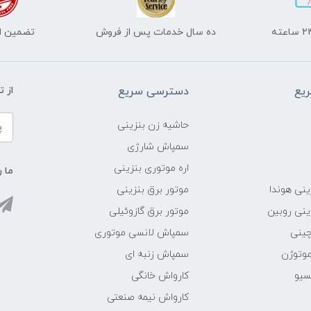
ده سال خدمات پس از فروش
تضمین اص
یع
دسترسی سریع
از 
حاشیه زن بنزینی
سمپاش شارژی
اره موتوری بنزینی
ما ر
ینی هوندا
موتور برق بنزینی
ینی روبین
موتور برق گازوئیلی
چینی
سمپاش لانسی موتوری
موتوژن
سمپاش زنبه ای
سیو
کارواش خانگی
کارواش نیمه صنعتی