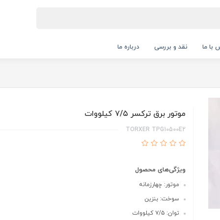
 با ما
نقد و بررسی
درباره ما
موتور برق ترکسر ۷/۵ کیلووات
TORXER TPG10500E2
ویژگی‌های محصول
موتور: چهارزمانه
سوخت: بنزین
توان: ۷/۵ کیلووات