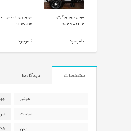
ور برق نویگیتور
موتور برق المکس مدل
موتور برق وکسون مد
VK3900KF
SH1200DX
WG4500XL
موجود
ناموجود
ناموجود
مشخصات
دیدگاه‌ها
چها
موتور
بنز
سوخت
۷/۵ کیلو
توان