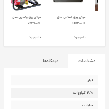
موتور برق المکس مدل
موتور برق وکسون مدل
موتو
9000
VK3900KF
SH1200DX
ناموجود
ناموجود
نام
مشخصات
دیدگاه‌ها
توان
۴/۸ کیلووات
سایلنت