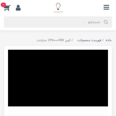
0
خانه
فهرست محصولات
کوپر CP5000ISW سایلنت