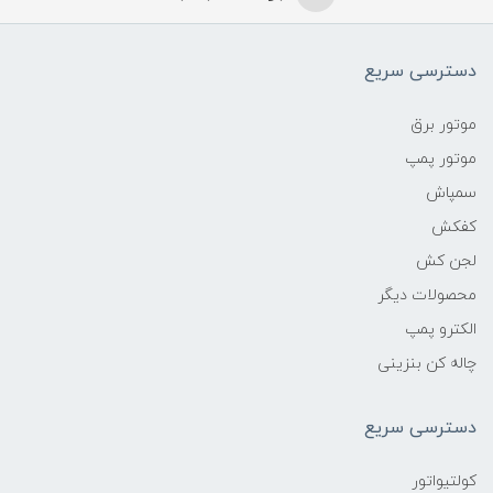
دسترسی سریع
موتور برق
موتور پمپ
سمپاش
کفکش
لجن کش
محصولات دیگر
الکترو پمپ
چاله کن بنزینی
دسترسی سریع
کولتیواتور