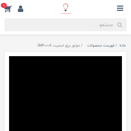
0
خانه
فهرست محصولات
موتور برق اسمیت SM4000E