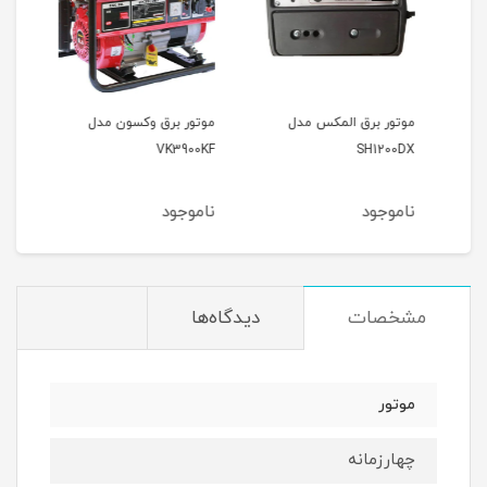
موتور برق المکس مدل
موتور برق وکسون مدل
موتو
9000
VK3900KF
SH1200DX
ناموجود
ناموجود
نام
مشخصات
دیدگاه‌ها
موتور
چهارزمانه