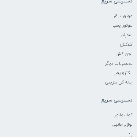
دسترسی سریع
موتور برق
موتور پمپ
سمپاش
کفکش
لجن کش
محصولات دیگر
الکترو پمپ
چاله کن بنزینی
دسترسی سریع
کولتیواتور
لوازم جانبی
پوتر