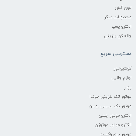
لجن کش
محصولات دیگر
الکترو پمپ
چاله کن بنزینی
دسترسی سریع
کولتیواتور
لوازم جانبی
پوتر
موتور تک بنزینی هوندا
موتور تک بنزینی روبین
الکترو موتور چینی
الکترو موتور موتوژن
موتور برق راکسیو