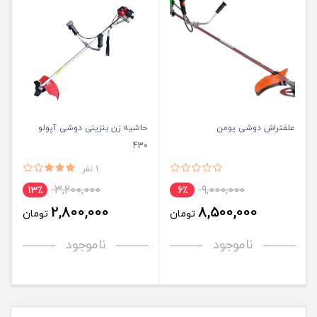
علفتراش دوشی یومن
حاشیه زن بنزینی دوشی آپولو
430
1 نفر
3,200,000
9,000,000
13٪
6٪
2,800,000
8,500,000
تومان
تومان
ناموجود
ناموجود