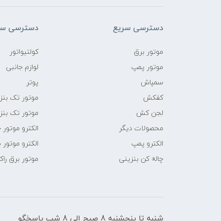
دسترسی سریع
دسترسی سر
موتور برق
کولتیواتور
موتور پمپ
لوازم جانبی
سمپاش
پوتر
کفکش
موتور تک بنز
لجن کش
موتور تک بنز
محصولات دیگر
الکترو موتور 
الکترو پمپ
الکترو موتور 
چاله کن بنزینی
موتور برق راک
شنبه تا پنجشنبه 8 صبح الی 8 شب پاسخگو