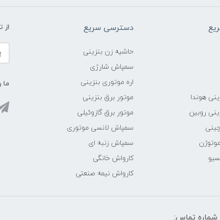
یع
دسترسی سریع
از 
حاشیه زن بنزینی
سمپاش شارژی
اره موتوری بنزینی
ما ر
ینی هوندا
موتور برق بنزینی
ینی روبین
موتور برق گازوئیلی
چینی
سمپاش لانسی موتوری
موتوژن
سمپاش زنبه ای
سیو
کارواش خانگی
کارواش نیمه صنعتی
شماره تماس: