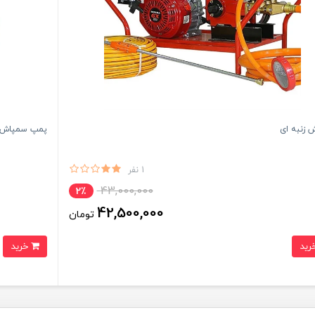
 زنبه ای
پمپ سمپاش گرین
1 نفر
43,000,000
2٪
42,500,000
تومان
خرید