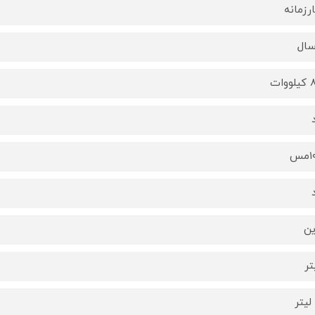
رزمانه
وات
س
ین