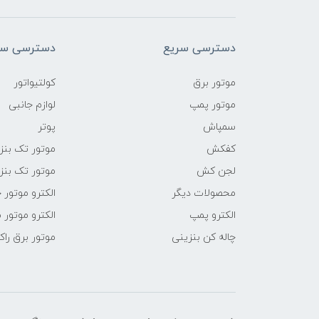
دسترسی سریع
دسترسی سر
موتور برق
کولتیواتور
موتور پمپ
لوازم جانبی
سمپاش
پوتر
کفکش
موتور تک بنز
لجن کش
موتور تک بنز
محصولات دیگر
الکترو موتور 
الکترو پمپ
الکترو موتور 
چاله کن بنزینی
موتور برق راک