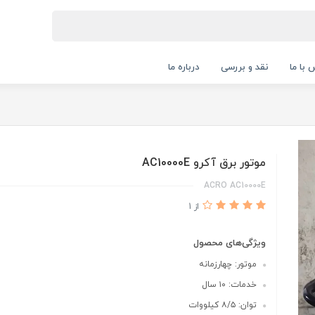
 با ما
نقد و بررسی
درباره ما
موتور برق آکرو AC10000E
ACRO AC10000E
از 1
ویژگی‌های محصول
موتور: چهارزمانه
خدمات: ۱۰ سال
توان: ۸/۵ کیلووات