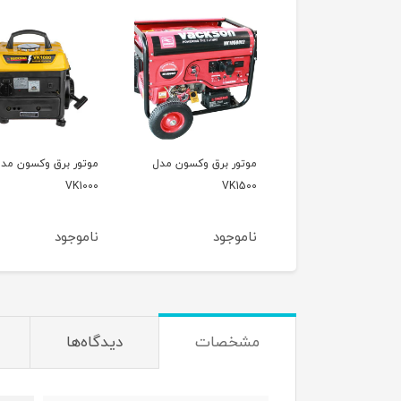
ور برق وکسون مدل
موتور برق وکسون مدل
موتور برق راتو مدل
R10500WHB
VK1000
VK1
وجود
ناموجود
ناموجود
مشخصات
دیدگاه‌ها