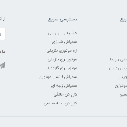
یع
دسترسی سریع
از 
حاشیه زن بنزینی
سمپاش شارژی
اره موتوری بنزینی
ما ر
ینی هوندا
موتور برق بنزینی
ینی روبین
موتور برق گازوئیلی
چینی
سمپاش لانسی موتوری
موتوژن
سمپاش زنبه ای
سیو
کارواش خانگی
کارواش نیمه صنعتی