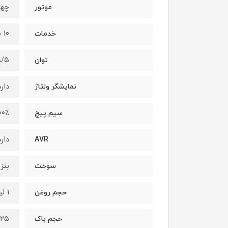
چها
موتور
۱۰ سال
خدمات
۸/۵ کیلو
توان
دارد
نمایشگر ولتاژ
۱۰۰٪م
سیم پیچ
دارد
AVR
بنز
سوخت
۱ لیتر
حجم روغن
۲۵ لیتر
حجم باک