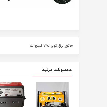
موتور برق کوپر ۷/۵ کیلووات
محصولات مرتبط