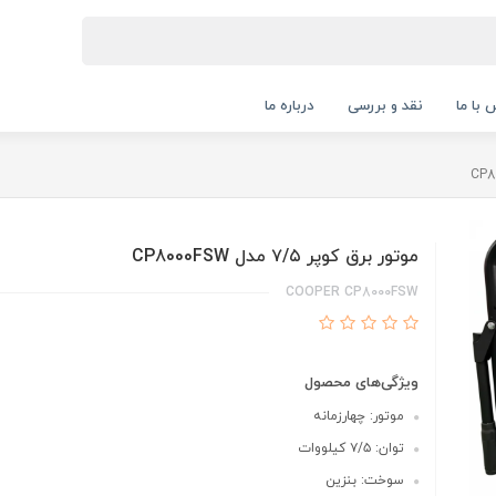
 با ما
نقد و بررسی
درباره ما
موتور برق کوپر ۷/۵ مدل CP8000FSW
COOPER CP8000FSW
ویژگی‌های محصول
موتور: چهارزمانه
توان: ۷/۵ کیلووات
سوخت: بنزین