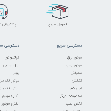
تحویل سریع
پشتیبانی ۲۴ ساعته
دسترسی سریع
دسترسی سر
موتور برق
کولتیواتور
موتور پمپ
لوازم جانبی
سمپاش
پوتر
کفکش
موتور تک بنز
لجن کش
موتور تک بنز
محصولات دیگر
الکترو موتور 
الکترو پمپ
الکترو موتور 