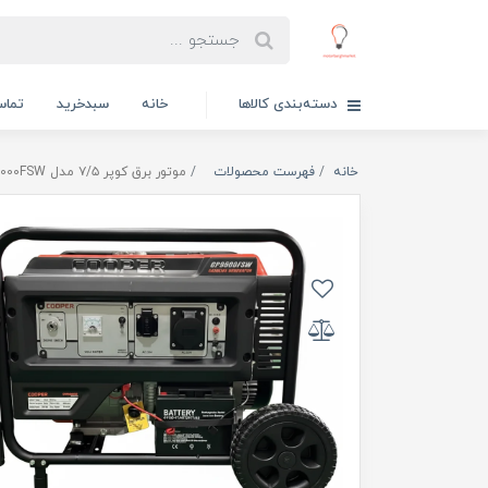
دسته‌بندی کالاها
خانه
سبدخرید
تماس
خانه
فهرست محصولات
موتور برق کوپر ۷/۵ مدل CP8000FSW