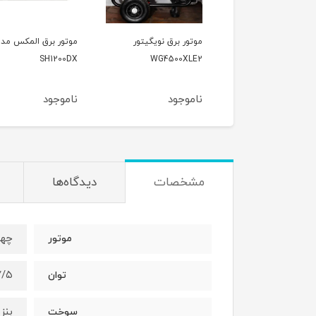
موتور برق نویگیتور
موتور برق المکس مدل
موتو
00KF
SH1200DX
WG4500XLE2
ناموجود
ناموجود
نامو
مشخصات
دیدگاه‌ها
چها
موتور
۷/۵ کیلو
توان
بنز
سوخت