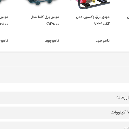
ر برق وکسون مدل
موتور برق کاما مدل
موتور برق کاما مدل
KDE3500
KDE9000
VK39
جود
ناموجود
ناموجود
رزمانه
وات
ین