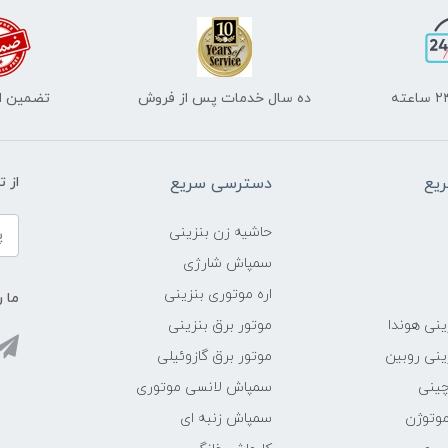
ده سال خدمات پس از فروش
تضمین اص
یع
دسترسی سریع
از 
حاشیه زن بنزینی
سمپاش شارژی
اره موتوری بنزینی
ما ر
ینی هوندا
موتور برق بنزینی
ینی روبین
موتور برق گازوئیلی
چینی
سمپاش لانسی موتوری
موتوژن
سمپاش زنبه ای