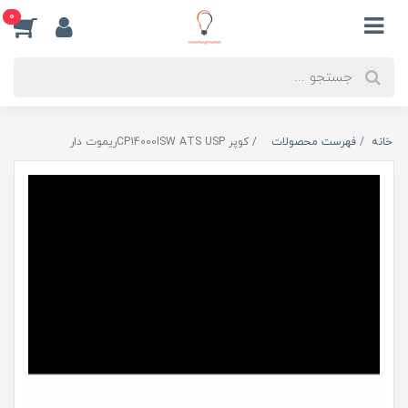
0
خانه
فهرست محصولات
کوپر CP14000ISW ATS USPریموت دار