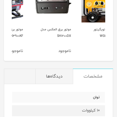
موتور برق المکس مدل
موتور برق وکسون مدل
موتو
9000
VK3900KF
SH1200DX
ناموجود
ناموجود
نام
مشخصات
دیدگاه‌ها
توان
۱۰ کیلووات