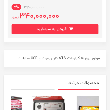
6%
360,000,000
340,000,000
تومان
افزودن به سبدخرید
موتور برق ۱۰ کیلووات ATS دار ریموت و USP سایلنت
محصولات مرتبط