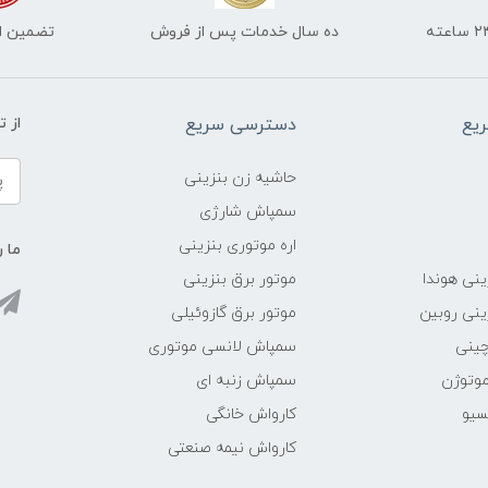
ده سال خدمات پس از فروش
تضمین اص
یع
دسترسی سریع
از 
حاشیه زن بنزینی
سمپاش شارژی
اره موتوری بنزینی
ما ر
ینی هوندا
موتور برق بنزینی
ینی روبین
موتور برق گازوئیلی
چینی
سمپاش لانسی موتوری
موتوژن
سمپاش زنبه ای
سیو
کارواش خانگی
کارواش نیمه صنعتی