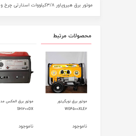
موتور برق هیروپاور ۳/۸کیلووات استارتی چرخ و دسته دار
محصولات مرتبط
ور برق نویگیتور
موتور برق المکس مدل
موتور برق وکسون مد
VK3900KF
SH1200DX
WG4500X
وجود
ناموجود
ناموجود