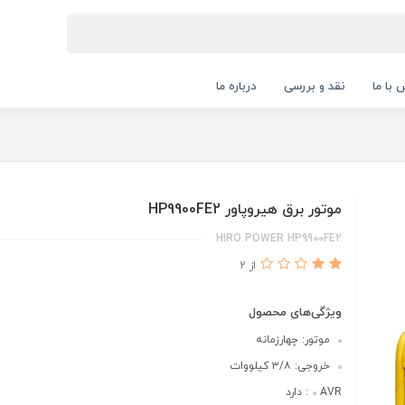
 با ما
نقد و بررسی
درباره ما
موتور برق هیروپاور HP9900FE2
HIRO POWER HP9900FE2
از 2
ویژگی‌های محصول
موتور: چهارزمانه
خروجی: ۳/۸ کیلووات
AVR: دارد