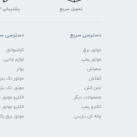
تحویل سریع
پشتیبانی ۲۴ ساعته
دسترسی سریع
دسترسی سر
موتور برق
کولتیواتور
موتور پمپ
لوازم جانبی
سمپاش
پوتر
کفکش
موتور تک بنز
لجن کش
موتور تک بنز
محصولات دیگر
الکترو موتور 
الکترو پمپ
الکترو موتور 
چاله کن بنزینی
موتور برق راک