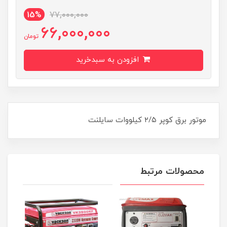
15%
77,000,000
66,000,000
تومان
افزودن به سبدخرید
موتور برق کوپر ۲/۵ کیلووات سایلنت
محصولات مرتبط