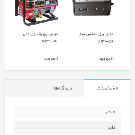
موتور برق المکس مدل
موتور برق وکسون مدل
موتو
9000
VK3900KF
SH1200DX
ناموجود
ناموجود
نام
مشخصات
دیدگاه‌ها
هندل
دارد