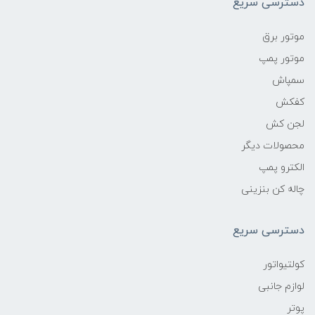
دسترسی سریع
موتور برق
موتور پمپ
سمپاش
کفکش
لجن کش
محصولات دیگر
الکترو پمپ
چاله کن بنزینی
دسترسی سریع
کولتیواتور
لوازم جانبی
پوتر