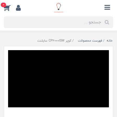
0
خانه
فهرست محصولات
کوپر CP2000ISW سایلنت