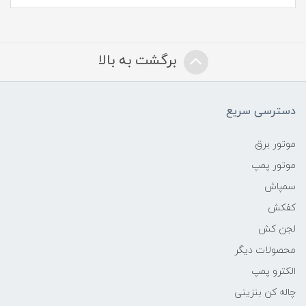
برگشت به بالا
دسترسی سریع
موتور برق
موتور پمپ
سمپاش
کفکش
لجن کش
محصولات دیگر
الکترو پمپ
چاله کن بنزینی