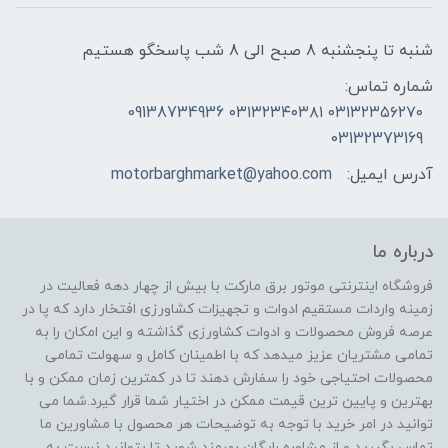
شنبه تا پنجشنبه 8 صبح الی 8 شب پاسخگو هستیم
شماره تماس:
۰۳۱۳۲۳۵۶۲۷۰ ۰۳۱۳۲۳۴۰۳۸۱ 09138734936
03132373169
آدرس ایمیل:
motorbarghmarket@yahoo.com
درباره ما
فروشگاه اینترنتی موتور برق مارکت با بیش از چهار دهه فعالیت در
زمینه واردات مستقیم ادوات و تجهیزات کشاورزی افتخار دارد که پا در
عرصه فروش محصولات و ادوات کشاورزی گذاشته و این امکان را به
تمامی مشتریان عزیز میدهد که با اطمینان کامل و سهولت تمامی
محصولات احتیاجی خود را سفارش دهند تا در کمترین زمان ممکن و با
بهترین و پایین ترین قیمت ممکن در اختیار شما قرار گیرد.شما می
توانید در امر خرید با توجه به توضیحات هر محصول با مشاورین ما
تماس بگیرید و از مشاوره رایگان بهرمند شوید تا بتوانید نسبت به