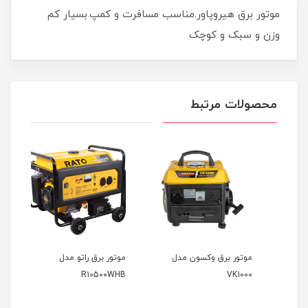
موتور برق هیروپاور.مناسب مسافرت و کمپ.بسیار کم
وزن و سبک و کوچک
محصولات مرتبط
موتور برق وکسون مدل
موتور برق راتو مدل
موتور
R10500WHB
VK1000