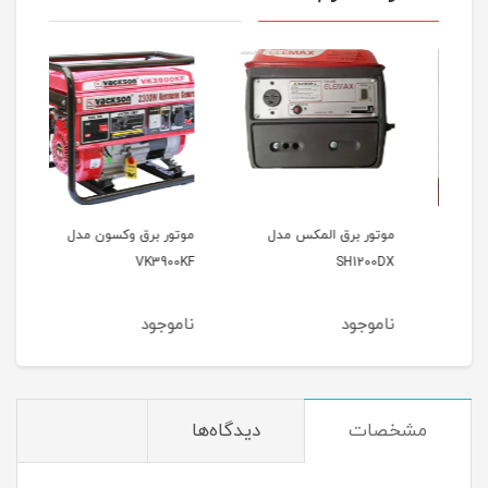
موتور برق المکس مدل
موتور برق وکسون مدل
موتو
9000
VK3900KF
SH1200DX
ناموجود
ناموجود
نام
مشخصات
دیدگاه‌ها