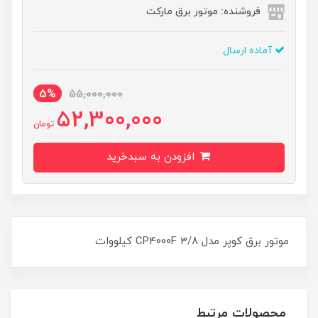
فروشنده: موتور برق مارکت
آماده ارسال
5%
55,000,000
52,300,000
تومان
افزودن به سبدخرید
موتور برق کوپر مدل CP4000F ۳/۸ کیلووات
محصولات مرتبط