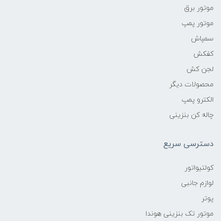
موتور برق
موتور پمپ
سمپاش
کفکش
لجن کش
محصولات دیگر
الکترو پمپ
چاله کن بنزینی
دسترسی سریع
کولتیواتور
لوازم جانبی
پوتر
موتور تک بنزینی هوندا