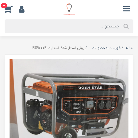
0
خانه
فهرست محصولات
رونی استار ۸/۵ استارت RS9000E