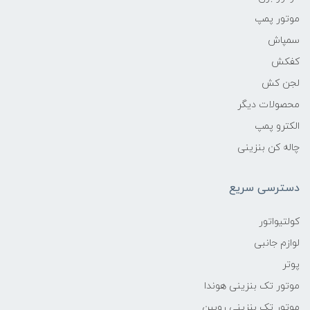
موتور پمپ
سمپاش
کفکش
لجن کش
محصولات دیگر
الکترو پمپ
چاله کن بنزینی
دسترسی سریع
کولتیواتور
لوازم جانبی
پوتر
موتور تک بنزینی هوندا
موتور تک بنزینی روبین