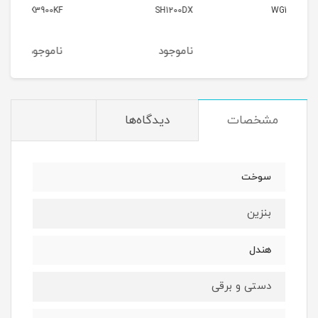
9000
VK3900KF
SH1200DX
ناموجود
ناموجود
نام
مشخصات
دیدگاه‌ها
سوخت
بنزین
هندل
دستی و برقی