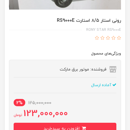
رونی استار ۸/۵ استارت RS9000E
RONY STAR RS9000E
ویژگی‌های محصول
فروشنده: موتور برق مارکت
آماده ارسال
2%
125,000,000
123,000,000
تومان
افزودن به سبدخرید