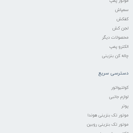
موتور پمپ
سمپاش
کفکش
لجن کش
محصولات دیگر
الکترو پمپ
چاله کن بنزینی
دسترسی سریع
کولتیواتور
لوازم جانبی
پوتر
موتور تک بنزینی هوندا
موتور تک بنزینی روبین