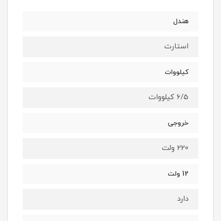
هندل
استارت
کیلووات
6/5 کیلووات
خروجی
220 ولت
12 ولت
دارد