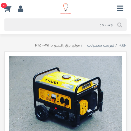
0
خانه
فهرست محصولات
موتور برق راکسیو R9500WHB