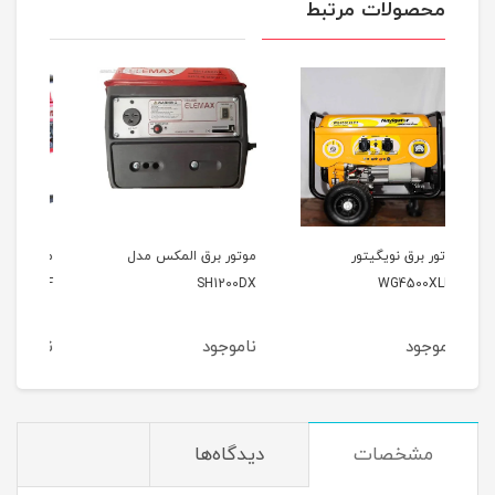
محصولات مرتبط
موتور برق المکس مدل
موتور برق وکسون مدل
موتو
000
VK3900KF
SH1200DX
ناموجود
ناموجود
نام
مشخصات
دیدگاه‌ها