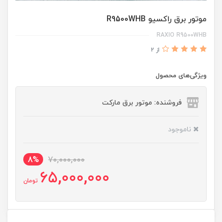
موتور برق راکسیو R9500WHB
RAXIO R9500WHB
از 2
ویژگی‌های محصول
فروشنده: موتور برق مارکت
ناموجود
8%
70,000,000
65,000,000
تومان