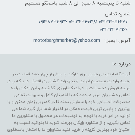
شنبه تا پنجشنبه 8 صبح الی 8 شب پاسخگو هستیم
شماره تماس:
۰۳۱۳۲۳۵۶۲۷۰ ۰۳۱۳۲۳۴۰۳۸۱ 09138734936
03132373169
آدرس ایمیل:
motorbarghmarket@yahoo.com
درباره ما
فروشگاه اینترنتی موتور برق مارکت با بیش از چهار دهه فعالیت در
زمینه واردات مستقیم ادوات و تجهیزات کشاورزی افتخار دارد که پا در
عرصه فروش محصولات و ادوات کشاورزی گذاشته و این امکان را به
تمامی مشتریان عزیز میدهد که با اطمینان کامل و سهولت تمامی
محصولات احتیاجی خود را سفارش دهند تا در کمترین زمان ممکن و با
بهترین و پایین ترین قیمت ممکن در اختیار شما قرار گیرد.شما می
توانید در امر خرید با توجه به توضیحات هر محصول با مشاورین ما
تماس بگیرید و از مشاوره رایگان بهرمند شوید تا بتوانید نسبت به
احتیاج خود بهترین گزینه را خرید کنید.مشاوران ما با افتخار پاسخگوی