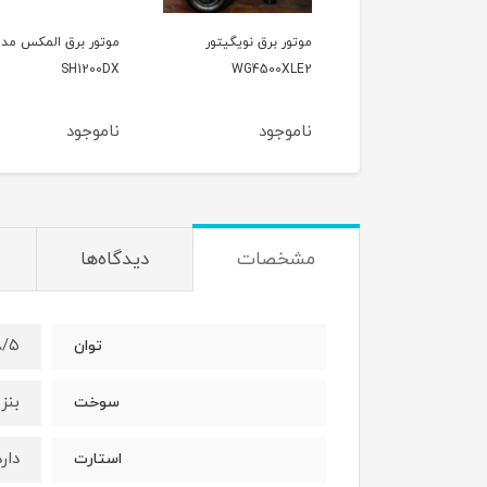
ور برق نویگیتور
موتور برق المکس مدل
موتور برق وکسون مد
VK3900KF
SH1200DX
WG4500X
وجود
ناموجود
ناموجود
مشخصات
دیدگاه‌ها
۸/۵ کیلو
توان
بنز
سوخت
دارد
استارت