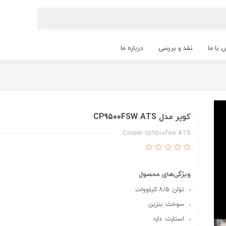
 با ما
نقد و بررسی
درباره ما
کوپر مدل CP9500FSW ATS
Cooper cp9500fsw ATS
ویژگی‌های محصول
توان: ۸/۵ کیلووات
سوخت: بنزین
استارت: دارد