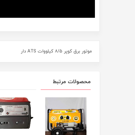
موتور برق کوپر ۸/۵ کیلووات ATS دار
محصولات مرتبط