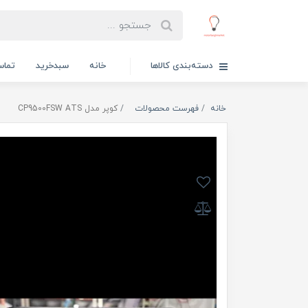
دسته‌بندی کالاها
خانه
سبدخرید
تماس
خانه
فهرست محصولات
کوپر مدل CP9500FSW ATS