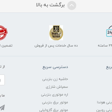
برگشت به بالا
ده سال خدمات پس از فروش
تضمین اص
یع
دسترسی سریع
از 
حاشیه زن بنزینی
سمپاش شارژی
اره موتوری بنزینی
ما ر
ینی هوندا
موتور برق بنزینی
ینی روبین
موتور برق گازوئیلی