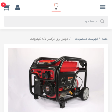
0
خانه
فهرست محصولات
موتور برق ترکسر ۶/۵ کیلووات