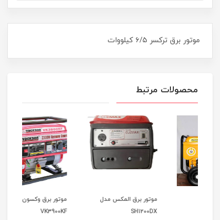
موتور برق ترکسر ۶/۵ کیلووات
محصولات مرتبط
موتور برق المکس مدل
موتور برق وکسون مدل
موتو
9000
VK3900KF
SH1200DX