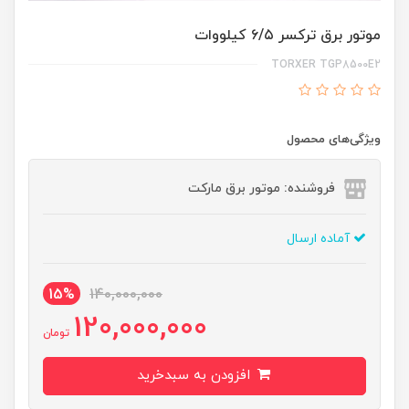
موتور برق ترکسر ۶/۵ کیلووات
TORXER TGP8500E2
ویژگی‌های محصول
فروشنده: موتور برق مارکت
آماده ارسال
15%
140,000,000
120,000,000
تومان
افزودن به سبدخرید