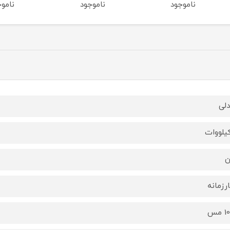
ناموجود
ناموجود
لی
ن
رزمانه
مس