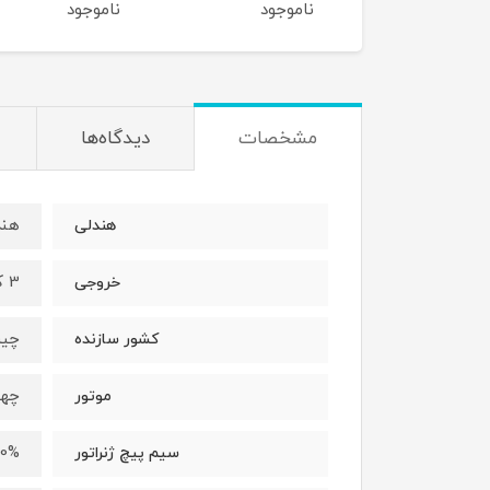
ناموجود
ناموجود
ناموجود
مشخصات
دیدگاه‌ها
هند
هندلی
3 کیلووات
خروجی
چی
کشور سازنده
چها
موتور
100% 
سیم پیچ ژنراتور