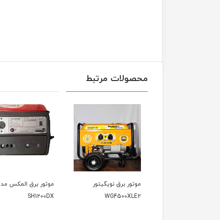
محصولات مرتبط
موتور برق نویگیتور
موتور برق المکس مدل
موتور برق
VK3900KF
SH1200DX
WG4500XLE2