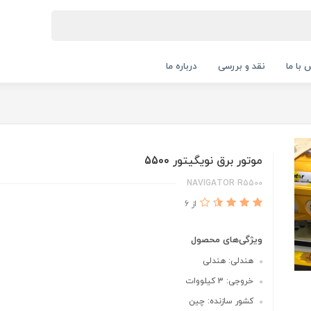
 با ما
نقد و بررسی
درباره ما
موتور برق نویگیتور 5500
NAVIGATOR R5500
از 6
ویژگی‌های محصول
هندلی: هندلی
خروجی: 3 کیلووات
کشور سازنده: چین