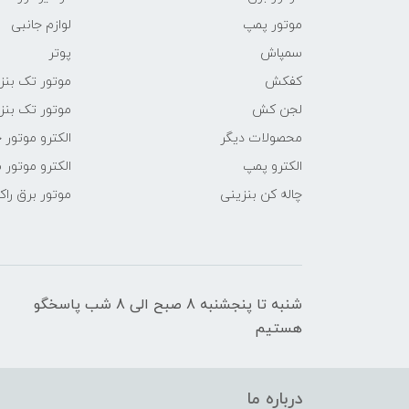
موتور پمپ
لوازم جانبی
سمپاش
پوتر
کفکش
موتور تک بنز
لجن کش
موتور تک بنز
محصولات دیگر
الکترو موتور 
الکترو پمپ
الکترو موتور 
چاله کن بنزینی
موتور برق راک
شنبه تا پنجشنبه 8 صبح الی 8 شب پاسخگو
هستیم
درباره ما