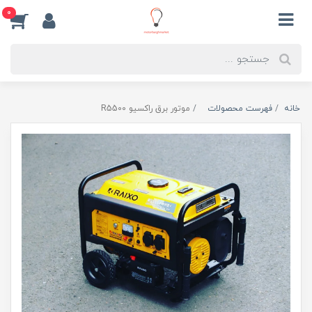
0
خانه
فهرست محصولات
موتور برق راکسیو R5500