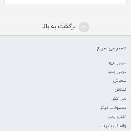
برگشت به بالا
دسترسی سریع
موتور برق
موتور پمپ
سمپاش
کفکش
لجن کش
محصولات دیگر
الکترو پمپ
چاله کن بنزینی