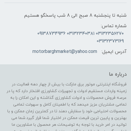
شنبه تا پنجشنبه 8 صبح الی 8 شب پاسخگو هستیم
شماره تماس:
۰۳۱۳۲۳۵۶۲۷۰ ۰۳۱۳۲۳۴۰۳۸۱ 09138734936
03132373169
آدرس ایمیل:
motorbarghmarket@yahoo.com
درباره ما
فروشگاه اینترنتی موتور برق مارکت با بیش از چهار دهه فعالیت در
زمینه واردات مستقیم ادوات و تجهیزات کشاورزی افتخار دارد که پا در
عرصه فروش محصولات و ادوات کشاورزی گذاشته و این امکان را به
تمامی مشتریان عزیز میدهد که با اطمینان کامل و سهولت تمامی
محصولات احتیاجی خود را سفارش دهند تا در کمترین زمان ممکن و با
بهترین و پایین ترین قیمت ممکن در اختیار شما قرار گیرد.شما می
توانید در امر خرید با توجه به توضیحات هر محصول با مشاورین ما