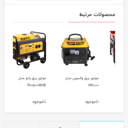
محصولات مرتبط
موتور برق وکسون مدل
موتور برق راتو مدل
موتور
R10500WHB
VK1000
ناموجود
ناموجود
نام