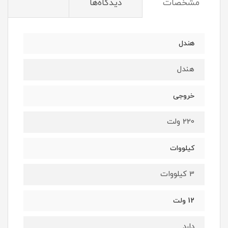
مشخصات
دیدگاه‌ها
هندل
هندل
خروجی
220 ولت
کیلووات
3 کیلووات
12 ولت
دارد