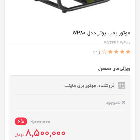
موتور پمپ پوتر مدل WP80
POTERE WP80
از 23
ویژگی‌های محصول
فروشنده: موتور برق مارکت
ناموجود
6%
9,000,000
8,500,000
تومان