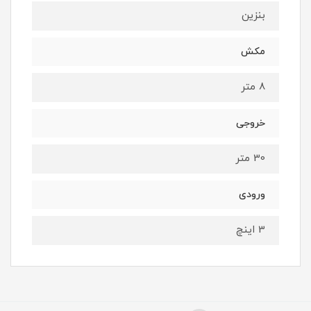
بنزین
مکش
8 متر
خروجی
30 متر
ورودی
3 اینچ