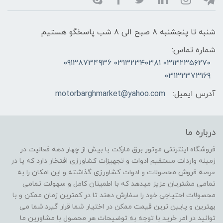
شنبه تا پنجشنبه 8 صبح الی 8 شب پاسخگو هستیم
شماره تماس:
۰۳۱۳۲۳۵۶۲۷۰ ۰۳۱۳۲۳۴۰۳۸۱ 09138734936
03132373169
آدرس ایمیل:
motorbarghmarket@yahoo.com
درباره ما
فروشگاه اینترنتی موتور برق مارکت با بیش از چهار دهه فعالیت در
زمینه واردات مستقیم ادوات و تجهیزات کشاورزی افتخار دارد که پا در
عرصه فروش محصولات و ادوات کشاورزی گذاشته و این امکان را به
تمامی مشتریان عزیز میدهد که با اطمینان کامل و سهولت تمامی
محصولات احتیاجی خود را سفارش دهند تا در کمترین زمان ممکن و با
بهترین و پایین ترین قیمت ممکن در اختیار شما قرار گیرد.شما می
توانید در امر خرید با توجه به توضیحات هر محصول با مشاورین ما