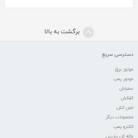
برگشت به بالا
دسترسی سریع
موتور برق
موتور پمپ
سمپاش
کفکش
لجن کش
محصولات دیگر
الکترو پمپ
چاله کن بنزینی