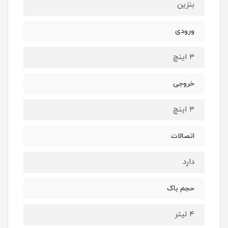
بنزین
ورودی
۳ اینچ
خروجی
۳ اینچ
اتصالات
دارد
حجم باک
۴ لیتر