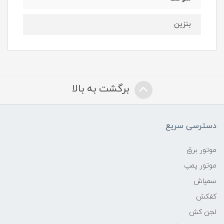
بنزین
برگشت به بالا
دسترسی سریع
موتور برق
موتور پمپ
سمپاش
کفکش
لجن کش