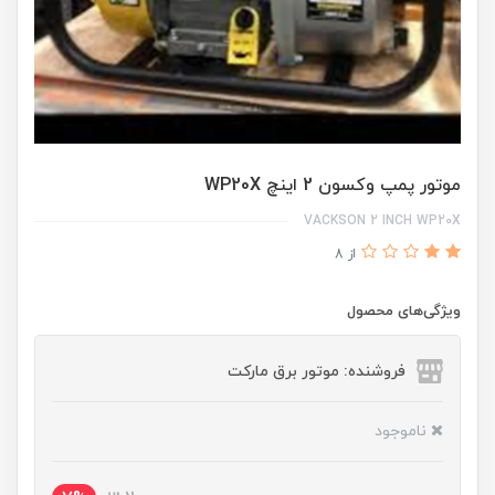
موتور پمپ وکسون 2 اینچ WP20X
VACKSON 2 INCH WP20X
از 8
ویژگی‌های محصول
فروشنده: موتور برق مارکت
ناموجود