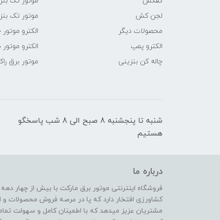
کفکش
موتور تک بنز
لجن کش
موتور تک بنز
محصولات دیگر
الکترو موتور 
الکترو پمپ
الکترو موتور 
چاله کن بنزینی
موتور برق راک
شنبه تا پنجشنبه 8 صبح الی 8 شب پاسخگو
هستیم
درباره ما
فروشگاه اینترنتی موتور برق مارکت با بیش از چهار دهه
کشاورزی افتخار دارد که پا در عرصه فروش محصولات و ا
مشتریان عزیز میدهد که با اطمینان کامل و سهولت تمام