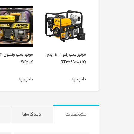
موتور پمپ راتو 1/1.4 اینچ
موتور پمپ وکسون 3 اینچ
WP20X
WP30X
RT25ZB20-1.
موجود
ناموجود
ناموجود
مشخصات
دیدگاه‌ها