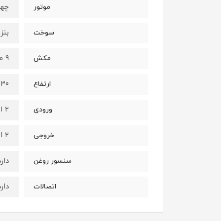
چها
موتور
بنز
سوخت
۹ متر
مکش
۳۰ متر
ارتفاع
۲ اینچ
ورودی
۲ اینچ
خروجی
دارد
سنسور روغن
دارد
اتصالات