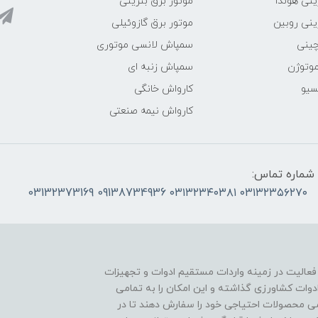
ینی هوندا
موتور برق بنزینی
ینی روبین
موتور برق گازوئیلی
چینی
سمپاش لانسی موتوری
موتوژن
سمپاش زنبه ای
سیو
کارواش خانگی
کارواش نیمه صنعتی
شماره تماس:
۰۳۱۳۲۳۵۶۲۷۰ ۰۳۱۳۲۳۴۰۳۸۱ 09138734936 03132373169
 فعالیت در زمینه واردات مستقیم ادوات و تجهیزات
دوات کشاورزی گذاشته و این امکان را به تمامی
ی محصولات احتیاجی خود را سفارش دهند تا در