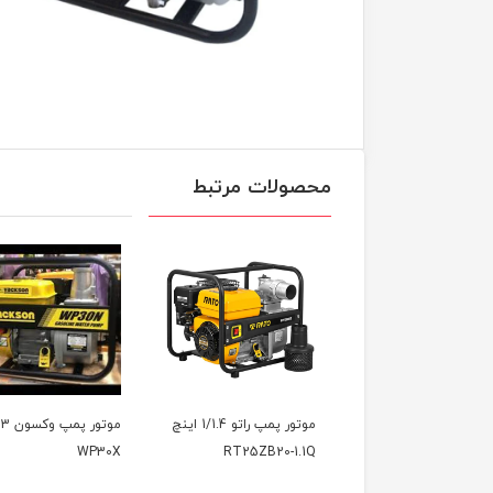
محصولات مرتبط
موتور پمپ راتو 1/1.4 اینچ
موتور پمپ وکسون 3 اینچ
م
WP20X
WP30X
RT25ZB20-1