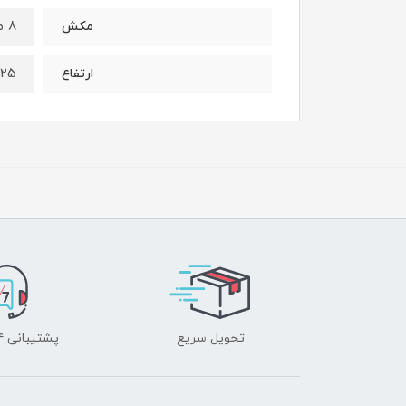
8 متر
مکش
25 متر
ارتفاع
تحویل سریع
پشتیبانی ۲۴ ساعته