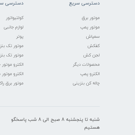
دسترسی سریع
دسترسی سر
موتور برق
کولتیواتور
موتور پمپ
لوازم جانبی
سمپاش
پوتر
کفکش
موتور تک بنز
لجن کش
موتور تک بنز
محصولات دیگر
الکترو موتور 
الکترو پمپ
الکترو موتور 
چاله کن بنزینی
موتور برق راک
شنبه تا پنجشنبه 8 صبح الی 8 شب پاسخگو
هستیم