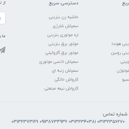
یع
دسترسی سریع
از 
حاشیه زن بنزینی
سمپاش شارژی
اره موتوری بنزینی
ما ر
ینی هوندا
موتور برق بنزینی
ینی روبین
موتور برق گازوئیلی
چینی
سمپاش لانسی موتوری
موتوژن
سمپاش زنبه ای
سیو
کارواش خانگی
کارواش نیمه صنعتی
شماره تماس:
۰۳۱۳۲۳۵۶۲۷۰ ۰۳۱۳۲۳۴۰۳۸۱ 09138734936 03132373169