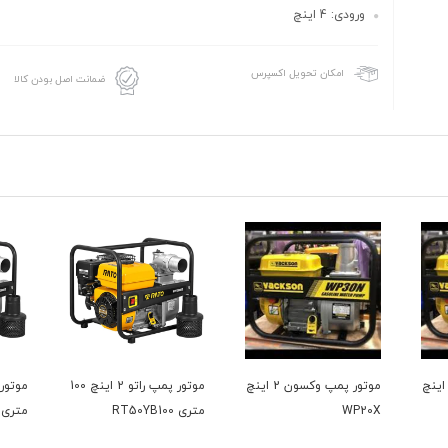
ورودی: 4 اینچ
امکان تحویل اکسپرس
ضمانت اصل بودن کالا
وتور پمپ وکسون 2 اینچ
موتور پمپ راتو 2 اینچ 100
موتور پمپ راتو 2اینچ 80
متری RT50YB100
متری RT50YB80-3.8
متری 50YB50-3.8Q