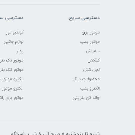
دسترسی سریع
دسترسی سر
موتور برق
کولتیواتور
موتور پمپ
لوازم جانبی
سمپاش
پوتر
کفکش
موتور تک بنز
لجن کش
موتور تک بنز
محصولات دیگر
الکترو موتور 
الکترو پمپ
الکترو موتور 
چاله کن بنزینی
موتور برق راک
شنبه تا پنجشنبه 8 صبح الی 8 شب پاسخگو