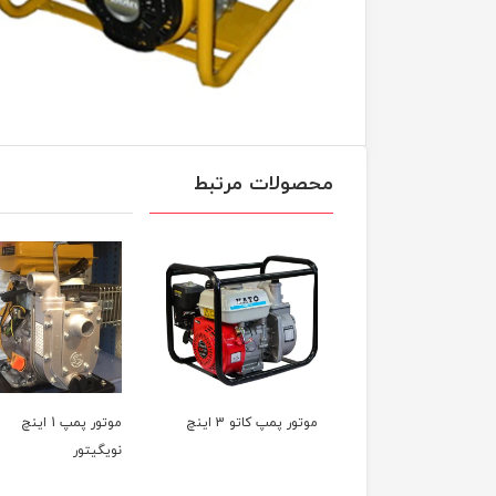
محصولات مرتبط
ر پمپ کاتو 3 اینچ
موتور پمپ 1 اینچ
موتور پمپ رون
نویگیتور
بنزینی RONI WP40