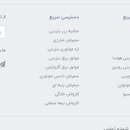
یع
دسترسی سریع
از 
حاشیه زن بنزینی
سمپاش شارژی
اره موتوری بنزینی
ما ر
ینی هوندا
موتور برق بنزینی
ینی روبین
موتور برق گازوئیلی
چینی
سمپاش لانسی موتوری
موتوژن
سمپاش زنبه ای
سیو
کارواش خانگی
کارواش نیمه صنعتی
شماره تماس: