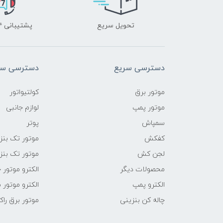
تحویل سریع
پشتیبانی ۲۴ ساعته
دسترسی سریع
دسترسی سر
موتور برق
کولتیواتور
موتور پمپ
لوازم جانبی
سمپاش
پوتر
کفکش
موتور تک بنز
لجن کش
موتور تک بنز
محصولات دیگر
الکترو موتور 
الکترو پمپ
الکترو موتور 
چاله کن بنزینی
موتور برق راک