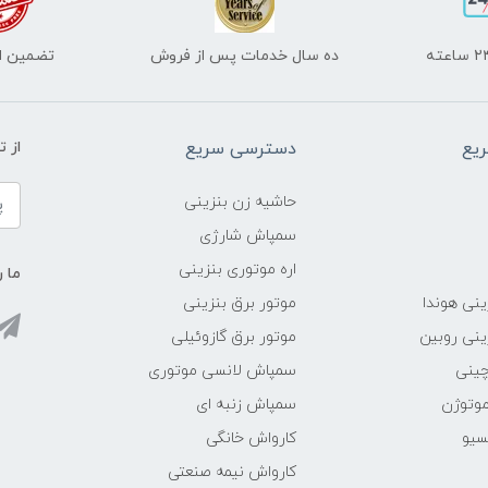
ده سال خدمات پس از فروش
تضمین اص
یع
دسترسی سریع
از 
حاشیه زن بنزینی
سمپاش شارژی
اره موتوری بنزینی
ما ر
ینی هوندا
موتور برق بنزینی
ینی روبین
موتور برق گازوئیلی
چینی
سمپاش لانسی موتوری
موتوژن
سمپاش زنبه ای
سیو
کارواش خانگی
کارواش نیمه صنعتی