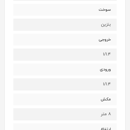
سوخت
بنزین
خروجی
1/1.4
ورودی
1/1.4
مکش
8 متر
ارتفاع