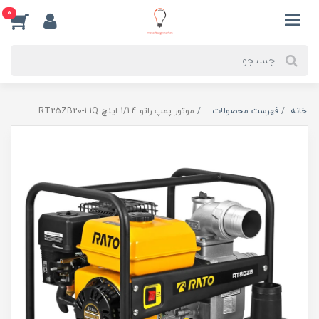
0
خانه
فهرست محصولات
موتور پمپ راتو 1/1.4 اینچ RT25ZB20-1.1Q