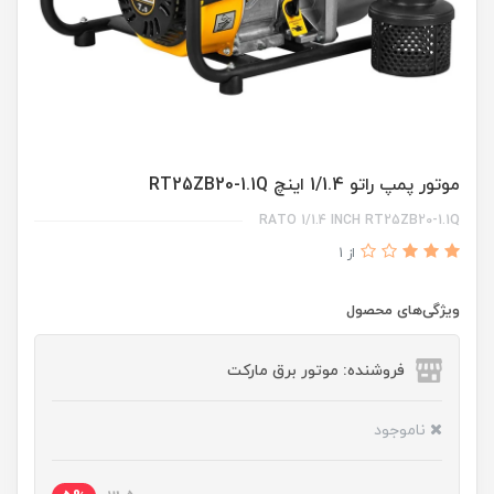
موتور پمپ راتو 1/1.4 اینچ RT25ZB20-1.1Q
RATO 1/1.4 INCH RT25ZB20-1.1Q
از 1
ویژگی‌های محصول
فروشنده: موتور برق مارکت
ناموجود