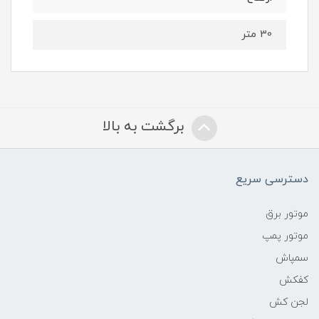
30 متر
برگشت به بالا
دسترسی سریع
موتور برق
موتور پمپ
سمپاش
کفکش
لجن کش