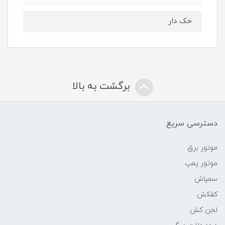
حک دار
برگشت به بالا
دسترسی سریع
موتور برق
موتور پمپ
سمپاش
کفکش
لجن کش