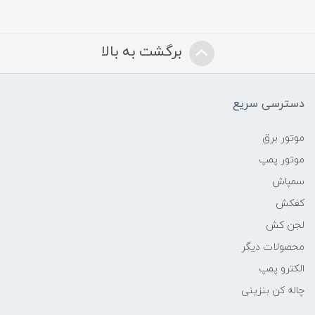
برگشت به بالا
دسترسی سریع
موتور برق
موتور پمپ
سمپاش
کفکش
لجن کش
محصولات دیگر
الکترو پمپ
چاله کن بنزینی