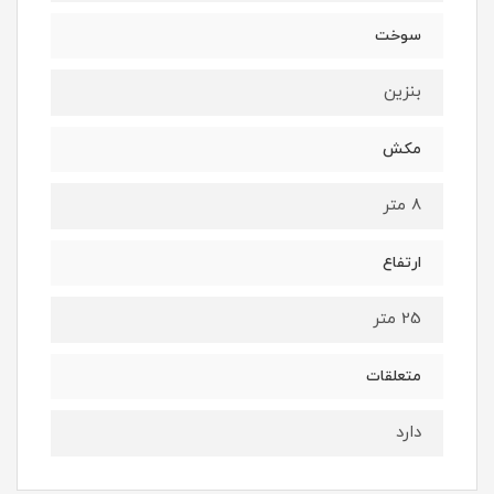
سوخت
بنزین
مکش
8 متر
ارتفاع
25 متر
متعلقات
دارد