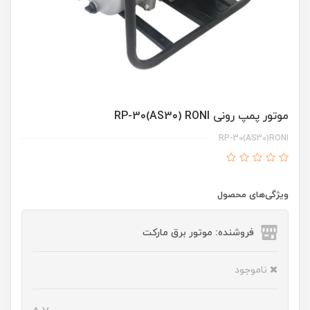
موتور پمپ رونی RP-30(AS30) RONI
RP-30(AS30)RONI
ویژگی‌های محصول
فروشنده: موتور برق مارکت
ناموجود