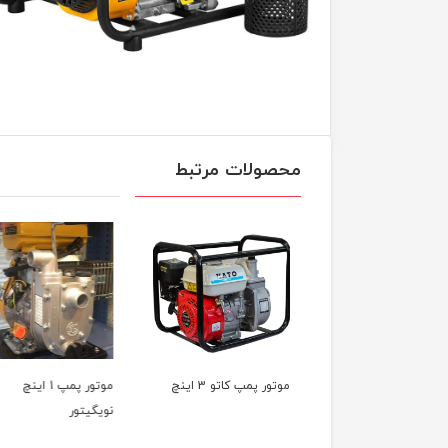
محصولات مرتبط
ر پمپ کاتو 3 اینچ
موتور پمپ 1 اینچ
موتور پمپ رون
نویگیتور
بنزینی RONI WP40