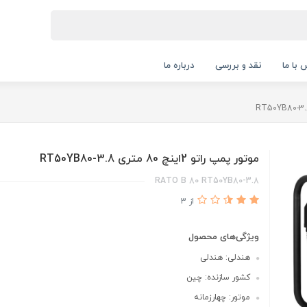
 با ما
نقد و بررسی
درباره ما
موتور پمپ راتو 2اینچ 80 متری RT50YB80-3.8
RATO B 80 RT50YB80-3.8
از 3
ویژگی‌های محصول
هندلی: هندلی
کشور سازنده: چین
موتور: چهارزمانه