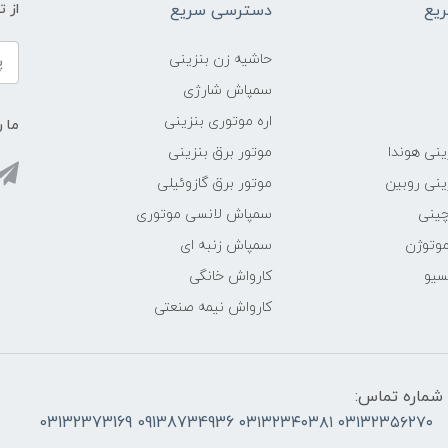
یع
دسترسی سریع
از 
حاشیه زن بنزینی
سمپاش شارژی
اره موتوری بنزینی
ما ر
ینی هوندا
موتور برق بنزینی
ینی روبین
موتور برق گازوئیلی
چینی
سمپاش لانسی موتوری
موتوژن
سمپاش زنبه ای
سیو
کارواش خانگی
کارواش نیمه صنعتی
شماره تماس:
۰۳۱۳۲۳۵۶۲۷۰ ۰۳۱۳۲۳۴۰۳۸۱ 09138734936 03132373169