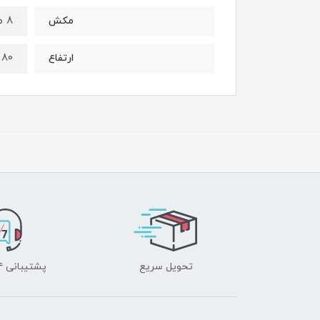
8 متر
مکش
80 متر
ارتفاع
تحویل سریع
پشتیبانی ۲۴ ساعته