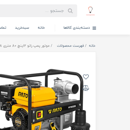
دسته‌بندی کالاها
خانه
سبدخرید
تماس
خانه
فهرست محصولات
موتور پمپ راتو 2اینچ 80 متری RT50YB80-3.8