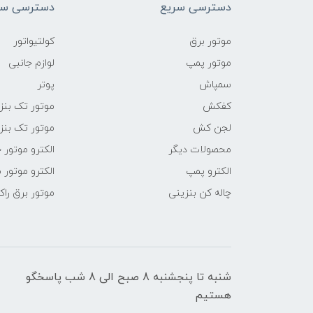
دسترسی سریع
دسترسی سر
موتور برق
کولتیواتور
موتور پمپ
لوازم جانبی
سمپاش
پوتر
کفکش
موتور تک بنز
لجن کش
موتور تک بنز
محصولات دیگر
الکترو موتور 
الکترو پمپ
الکترو موتور 
چاله کن بنزینی
موتور برق راک
شنبه تا پنجشنبه 8 صبح الی 8 شب پاسخگو
هستیم