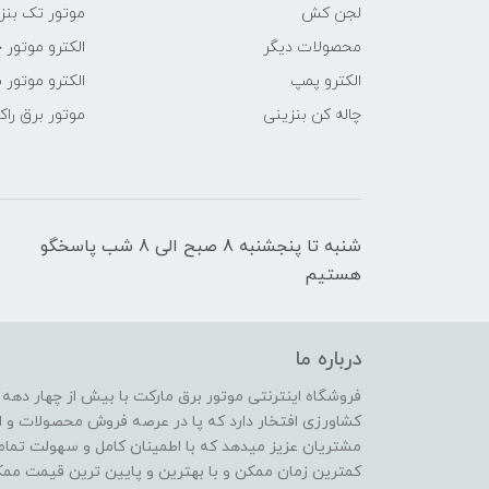
لجن کش
موتور تک بنز
محصولات دیگر
الکترو موتور 
الکترو پمپ
الکترو موتور 
چاله کن بنزینی
موتور برق راک
شنبه تا پنجشنبه 8 صبح الی 8 شب پاسخگو
هستیم
درباره ما
فروشگاه اینترنتی موتور برق مارکت با بیش از چهار دهه
کشاورزی افتخار دارد که پا در عرصه فروش محصولات و ا
مشتریان عزیز میدهد که با اطمینان کامل و سهولت تمام
کمترین زمان ممکن و با بهترین و پایین ترین قیمت ممکن 