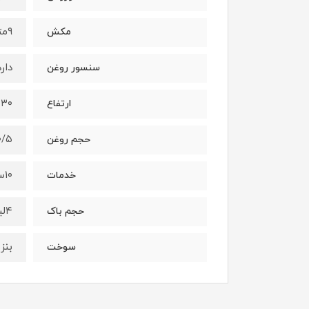
۹متر
مکش
دارد
سنسور روغن
۳۰ متر
ارتفاع
۰/۵ لیت
حجم روغن
۱۰سال
خدمات
۴لیتر
حجم باک
بنز
سوخت